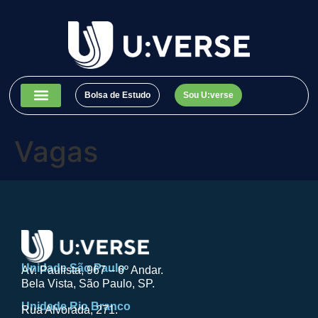
Bolsa de Estudo
Sou U:verse
Vagas
Unidade São Paulo
Av. Paulista, 967 – 6º Andar.
Bela Vista, São Paulo, SP.
Unidade Rio Branco
Rua Alvorada, 271.