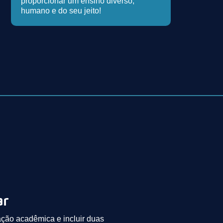
proporcionar um ensino diverso,
humano e do seu jeito!
ar
ção acadêmica e incluir duas