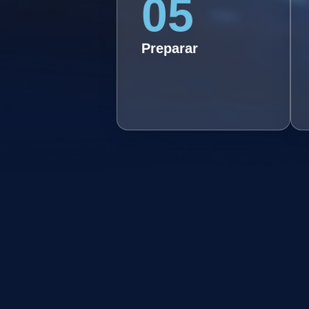
05
05. Proporcionar uma visão
abrangente sobre as
tendências e desafios do
Preparar
mercado audiovisual,
preparando os alunos para
atuar de forma estratégica.