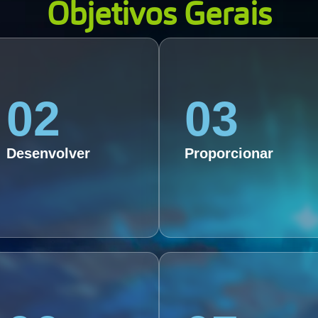
Objetivos Gerais
02
03
02
03
02.Fornecer conhecimentos
03.Desenvolver a
teóricos e práticos sobre as
capacidade dos alunos de
diferentes linguagens
trabalhar em equipe e
Desenvolver
Proporcionar
audiovisuais e suas
colaborar de forma eficiente
aplicações na indústria.
em projetos audiovisuais.
06
07