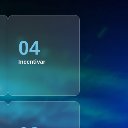
04
04
04.Estimular a criatividade e
a inovação na criação de
conteúdo audiovisual,
Incentivar
utilizando ferramentas e
tecnologias atuais.
08