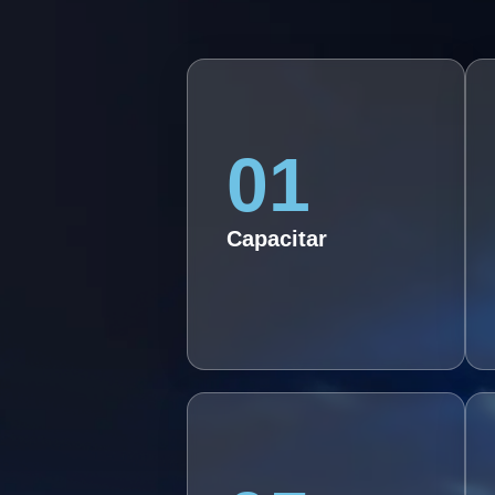
01
1
01. Capacitar os alunos a
dominar todas as etapas da
produção audiovisual,
Capacitar
incluindo roteiro, direção,
edição e pós-produção.
05