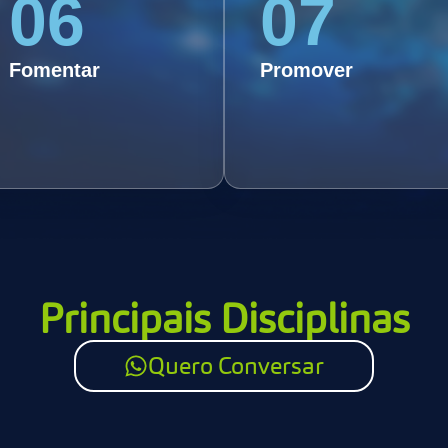
06
07
06.Promover a ética e a
07.Incentivar o
responsabilidade social na
empreendedorismo e a
produção audiovisual,
autonomia dos alunos,
abordando questões
preparando-os para atuar
Fomentar
Promover
importantes como
como profissionais
representatividade e
autônomos ou
diversidade.
empreendedores no setor.
Principais Disciplinas
Quero Conversar