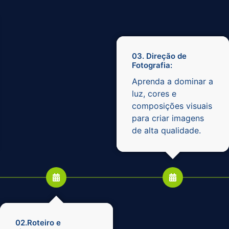
03. Direção de
Fotografia:
Aprenda a dominar a
luz, cores e
composições visuais
para criar imagens
de alta qualidade.
02.Roteiro e