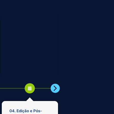
05.Produção de
Conteúdo para Redes
Sociais:
Entenda como criar
conteúdo relevante
e cativante para as
principais
plataformas digitais.
04. Edição e Pós-